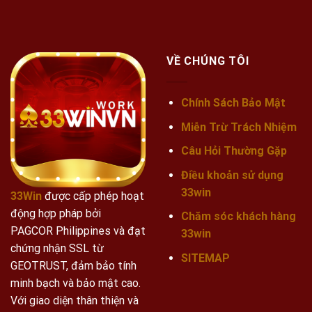
VỀ CHÚNG TÔI
Chính Sách Bảo Mật
Miễn Trừ Trách Nhiệm
Câu Hỏi Thường Gặp
Điều khoản sử dụng
33win
33Win
được cấp phép hoạt
động hợp pháp bởi
Chăm sóc khách hàng
PAGCOR Philippines và đạt
33win
chứng nhận SSL từ
SITEMAP
GEOTRUST, đảm bảo tính
minh bạch và bảo mật cao.
Với giao diện thân thiện và