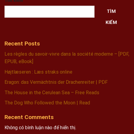
Tìm kiếm
TÌM
KIẾM
Recent Posts
Les règles du savoir-vivre dans la société moderne – [PDF,
EPUB, eBook]
Højtlæseren : Læs straks online
Eragon: das Vermächtnis der Drachenreiter | PDF
The House in the Cerulean Sea – Free Reads
The Dog Who Followed the Moon | Read
Recent Comments
Không có bình luận nào để hiển thị.