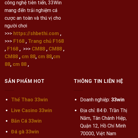
công nghệ tiên tiến, 33Win
mang đến trải nghiệm cá
cược an toàn và thú vị cho
người chơi
>>>
https://shbethi.com
,
>>>
F168
,
Trang chủ F168
,
F168
,
>>>
CM88
,
CM88
,
CM88
,
cm 88
,
cm 88
,
cm
88
,
cm 88
,
SẢN PHẨM HOT
THÔNG TIN LIÊN HỆ
Thể Thao 33win
Doanh nghiệp:
33win
Live Casino 33win
Địa chỉ: 84 Đ. Trần Thị
Năm, Tân Chánh Hiệp,
Bắn Cá 33win
Quận 12, Hồ Chí Minh
Đá gà 33win
70000, Việt Nam