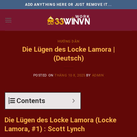
Skip
ADD ANYTHING HERE OR JUST REMOVE IT...
to
content
HƯỚNG DẪN
Die Lügen des Locke Lamora |
(Deutsch)
POSTED ON
THÁNG 10 8, 2025
BY
ADMIN
Contents
Die Lügen des Locke Lamora (Locke
Lamora, #1) : Scott Lynch