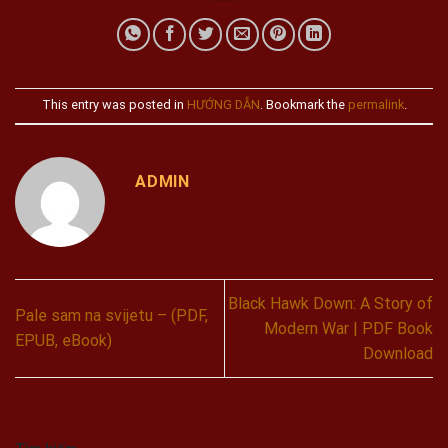
This entry was posted in
HƯỚNG DẪN
. Bookmark the
permalink
.
ADMIN
Black Hawk Down: A Story of
Pale sam na svijetu – (PDF,
Modern War | PDF Book
EPUB, eBook)
Download