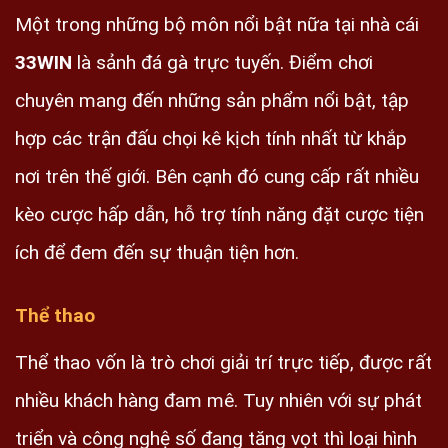
Một trong những bộ môn nổi bật nữa tại nhà cái
33WIN
là sảnh đá gà trực tuyến. Điểm chơi
chuyên mang đến những sản phẩm nổi bật, tập
hợp các trận đấu chọi kê kịch tính nhất từ khắp
nơi trên thế giới. Bên cạnh đó cung cấp rất nhiều
kèo cược hấp dẫn, hỗ trợ tính năng đặt cược tiện
ích để đem đến sự thuận tiện hơn.
Thể thao
Thể thao vốn là trò chơi giải trí trực tiếp, được rất
nhiều khách hàng đam mê. Tuy nhiên với sự phát
triển và công nghệ số đang tăng vọt thì loại hình