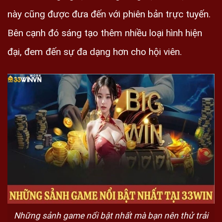
này cũng được đưa đến với phiên bản trực tuyến.
Bên cạnh đó sáng tạo thêm nhiều loại hình hiện
đại, đem đến sự đa dạng hơn cho hội viên.
Những sảnh game nổi bật nhất mà bạn nên thử trải