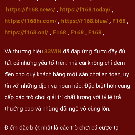
https://f168.news/
,
https://f168.today/
,
https://f168hi.com/
,
https://f168.blue/
,
F168
,
https://f168.onl/
,
F168
,
F168
,
F168
,
Và thương hiệu
33WIN
đã đáp ứng được đầy đủ
tất cả những yếu tố trên. nhà cái không chỉ đem
đến cho quý khách hàng một sân chơi an toàn, uy
tín với những dịch vụ hoàn hảo. Đặc biệt hơn cung
cấp các trò chơi giải trí chất lượng với tỷ lệ trả
thưởng cao và những đãi ngộ vô cùng lớn.
Điểm đặc biệt nhất là các trò chơi cá cược tại