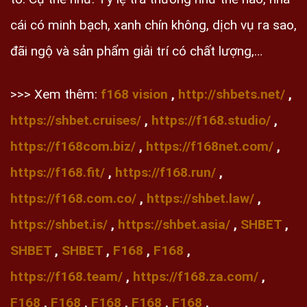
cái có minh bạch, xanh chín không, dịch vụ ra sao,
đãi ngộ và sản phẩm giải trí có chất lượng,…
>>> Xem thêm:
f168 vision
,
http://shbets.net/
,
https://shbet.cruises/
,
https://f168.studio/
,
https://f168com.biz/
,
https://f168net.com/
,
https://f168.fit/
,
https://f168.run/
,
https://f168.com.co/
,
https://shbet.law/
,
https://shbet.is/
,
https://shbet.asia/
,
SHBET
,
SHBET
,
SHBET
,
F168
,
F168
,
https://f168.team/
,
https://f168.za.com/
,
F168
,
F168
,
F168
,
F168
,
F168
,