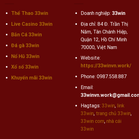
Thể Thao 33win
Doanh nghiệp:
33win
Live Casino 33win
Địa chỉ: 84 Đ. Trần Thị
Năm, Tân Chánh Hiệp,
Bắn Cá 33win
Quận 12, Hồ Chí Minh
Đá gà 33win
70000, Việt Nam
Nổ Hũ 33win
Website:
https://33winvn.work/
Xổ số 33win
Phone:
0987.558.887
Khuyến mãi
33win
Email:
33winvn.work@gmail.co
Hagtags:
33win
,
link
33win
,
trang chủ 33win
,
33win com
,
nhà cái
33win