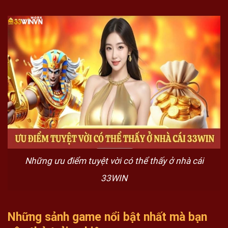
Những ưu điểm tuyệt vời có thể thấy ở nhà cái
33WIN
Những sảnh game nổi bật nhất mà bạn