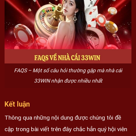
FAQS – Một số câu hỏi thường gặp mà nhà cái
33WIN nhận được nhiều nhất
Kết luận
Thông qua những nội dung được chúng tôi đề
cập trong bài viết trên đây chắc hẳn quý hội viên