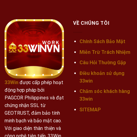
VỀ CHÚNG TÔI
Chính Sách Bảo Mật
Miễn Trừ Trách Nhiệm
Câu Hỏi Thường Gặp
Điều khoản sử dụng
33win
33Win
được cấp phép hoạt
động hợp pháp bởi
Chăm sóc khách hàng
PAGCOR Philippines và đạt
33win
chứng nhận SSL từ
SITEMAP
GEOTRUST, đảm bảo tính
minh bạch và bảo mật cao.
Với giao diện thân thiện và
công nghệ tiên tiến, 33Win