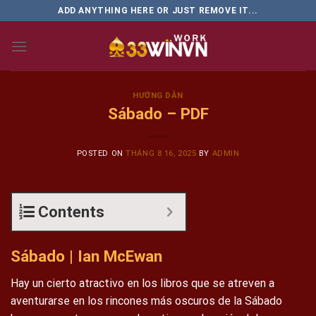
Skip
ADD ANYTHING HERE OR JUST REMOVE IT...
to
content
HƯỚNG DẪN
Sábado – PDF
POSTED ON
THÁNG 8 16, 2025
BY
ADMIN
Contents
Sábado | Ian McEwan
Hay un cierto atractivo en los libros que se atreven a
aventurarse en los rincones más oscuros de la Sábado