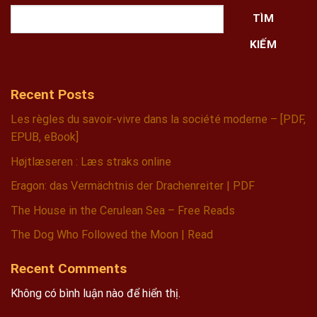
TÌM
KIẾM
Recent Posts
Les règles du savoir-vivre dans la société moderne – [PDF,
EPUB, eBook]
Højtlæseren : Læs straks online
Eragon: das Vermächtnis der Drachenreiter | PDF
The House in the Cerulean Sea – Free Reads
The Dog Who Followed the Moon | Read
Recent Comments
Không có bình luận nào để hiển thị.