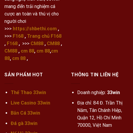
mang đến trải nghiệm cá
cược an toàn và thú vị cho
người chơi
>>>
https://shbethi.com
,
>>>
F168
,
Trang chủ F168
,
F168
,
>>>
CM88
,
CM88
,
CM88
,
cm 88
,
cm 88
,
cm
88
,
cm 88
,
SẢN PHẨM HOT
THÔNG TIN LIÊN HỆ
Thể Thao 33win
Doanh nghiệp:
33win
Live Casino 33win
Địa chỉ: 84 Đ. Trần Thị
Năm, Tân Chánh Hiệp,
Bắn Cá 33win
Quận 12, Hồ Chí Minh
Đá gà 33win
70000, Việt Nam