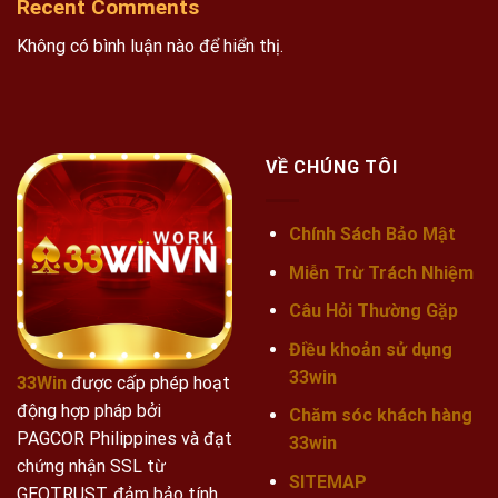
Recent Comments
Không có bình luận nào để hiển thị.
VỀ CHÚNG TÔI
Chính Sách Bảo Mật
Miễn Trừ Trách Nhiệm
Câu Hỏi Thường Gặp
Điều khoản sử dụng
33win
33Win
được cấp phép hoạt
động hợp pháp bởi
Chăm sóc khách hàng
PAGCOR Philippines và đạt
33win
chứng nhận SSL từ
SITEMAP
GEOTRUST, đảm bảo tính