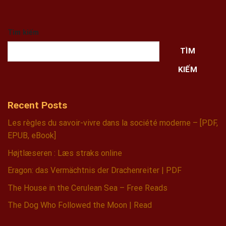
Tìm kiếm
TÌM
KIẾM
Recent Posts
Les règles du savoir-vivre dans la société moderne – [PDF,
EPUB, eBook]
Højtlæseren : Læs straks online
Eragon: das Vermächtnis der Drachenreiter | PDF
The House in the Cerulean Sea – Free Reads
The Dog Who Followed the Moon | Read