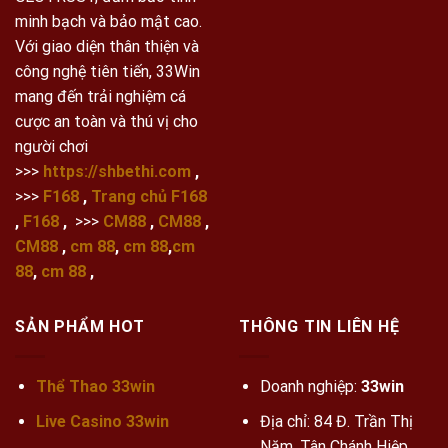
minh bạch và bảo mật cao.
Với giao diện thân thiện và
công nghệ tiên tiến, 33Win
mang đến trải nghiệm cá
cược an toàn và thú vị cho
người chơi
>>>
https://shbethi.com
,
>>>
F168
,
Trang chủ F168
,
F168
,
>>>
CM88
,
CM88
,
CM88
,
cm 88
,
cm 88
,
cm
88
,
cm 88
,
SẢN PHẨM HOT
THÔNG TIN LIÊN HỆ
Thể Thao 33win
Doanh nghiệp:
33win
Live Casino 33win
Địa chỉ: 84 Đ. Trần Thị
Năm, Tân Chánh Hiệp,