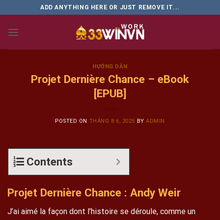
Skip
ADD ANYTHING HERE OR JUST REMOVE IT...
to
content
HƯỚNG DẪN
Projet Dernière Chance – eBook
[EPUB]
POSTED ON
THÁNG 8 6, 2025
BY
ADMIN
Contents
Projet Dernière Chance : Andy Weir
J’ai aimé la façon dont l’histoire se déroule, comme un