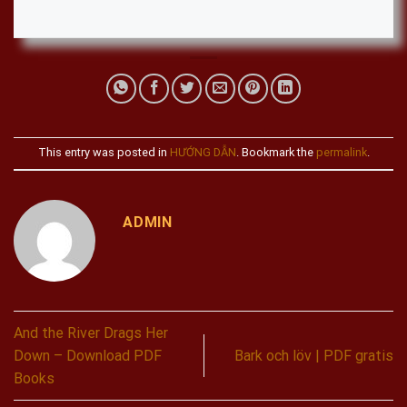
This entry was posted in
HƯỚNG DẪN
. Bookmark the
permalink
.
ADMIN
And the River Drags Her
Down – Download PDF
Bark och löv | PDF gratis
Books