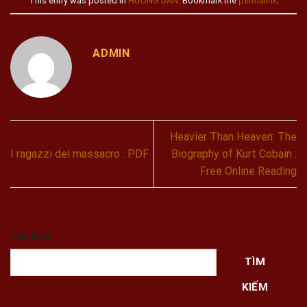
This entry was posted in
HƯỚNG DẪN
. Bookmark the
permalink
.
ADMIN
Heavier Than Heaven: The
I ragazzi del massacro : PDF
Biography of Kurt Cobain :
Free Online Reading
Tìm kiếm
TÌM
KIẾM