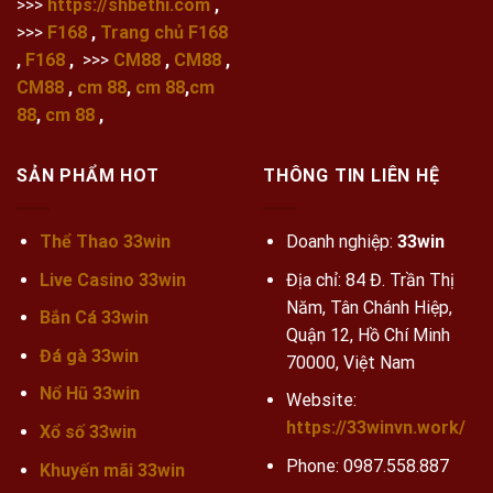
>>>
https://shbethi.com
,
>>>
F168
,
Trang chủ F168
,
F168
,
>>>
CM88
,
CM88
,
CM88
,
cm 88
,
cm 88
,
cm
88
,
cm 88
,
SẢN PHẨM HOT
THÔNG TIN LIÊN HỆ
Thể Thao 33win
Doanh nghiệp:
33win
Live Casino 33win
Địa chỉ: 84 Đ. Trần Thị
Năm, Tân Chánh Hiệp,
Bắn Cá 33win
Quận 12, Hồ Chí Minh
Đá gà 33win
70000, Việt Nam
Nổ Hũ 33win
Website:
https://33winvn.work/
Xổ số 33win
Phone:
0987.558.887
Khuyến mãi
33win