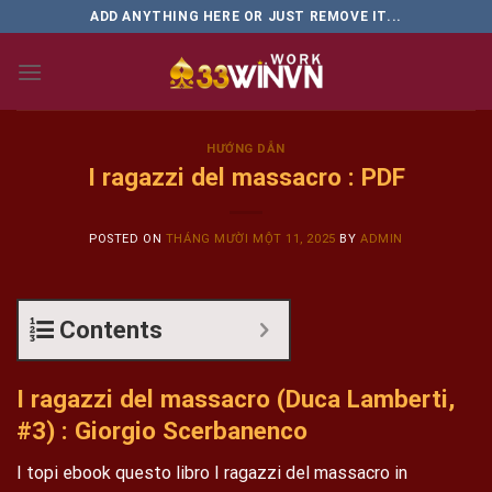
Skip
ADD ANYTHING HERE OR JUST REMOVE IT...
to
content
HƯỚNG DẪN
I ragazzi del massacro : PDF
POSTED ON
THÁNG MƯỜI MỘT 11, 2025
BY
ADMIN
Contents
I ragazzi del massacro (Duca Lamberti,
#3) : Giorgio Scerbanenco
I topi ebook questo libro I ragazzi del massacro in