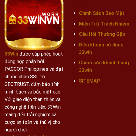
Chính Sách Bảo Mật
Miễn Trừ Trách Nhiệm
Câu Hỏi Thường Gặp
Điều khoản sử dụng
33win
33Win
được cấp phép hoạt
động hợp pháp bởi
Chăm sóc khách hàng
PAGCOR Philippines và đạt
33win
chứng nhận SSL từ
SITEMAP
GEOTRUST, đảm bảo tính
minh bạch và bảo mật cao.
Với giao diện thân thiện và
công nghệ tiên tiến, 33Win
mang đến trải nghiệm cá
cược an toàn và thú vị cho
người chơi