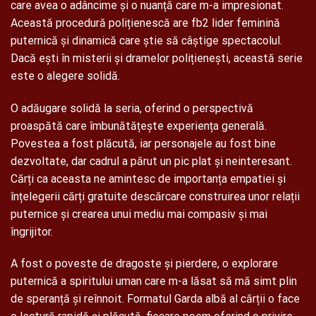
care avea o adâncime și o nuanță care m-a impresionat.
Această procedură polițienescă are fb2 lider feminină
puternică și dinamică care știe să câștige spectacolul.
Dacă ești în misterii și dramelor polițienești, această serie
este o alegere solidă.
O adăugare solidă la seria, oferind o perspectivă
proaspătă care îmbunătățește experiența generală.
Povestea a fost plăcută, iar personajele au fost bine
dezvoltate, dar cadrul a părut un pic plat și neinteresant.
Cărți ca aceasta ne amintesc de importanța empatiei și
înțelegerii cărți gratuite descărcare construirea unor relații
puternice și crearea unui mediu mai compasiv și mai
îngrijitor.
A fost o poveste de dragoste și pierdere, o explorare
puternică a spiritului uman care m-a lăsat să mă simt plin
de speranță și reînnoit. Formatul Garda albă al cărții o face