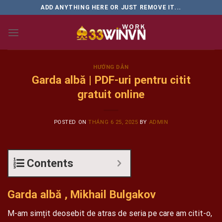
Skip
ADD ANYTHING HERE OR JUST REMOVE IT...
to
content
HƯỚNG DẪN
Garda albă | PDF-uri pentru citit
gratuit online
POSTED ON
THÁNG 6 25, 2025
BY
ADMIN
Contents
Garda albă , Mikhail Bulgakov
M-am simțit deosebit de atras de seria pe care am citit-o,