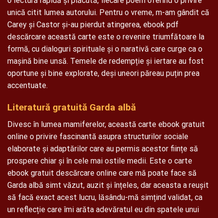
o lectură rapidă și plăcută, fiecare poem oferind o privire
unică citit lumea autorului. Pentru o vreme, m-am gândit că
Carey și Castor și-au pierdut atingerea, ebook pdf
descărcare această carte este o revenire triumfătoare la
formă, cu dialoguri spirituale și o narativă care curge ca o
mașină bine unsă. Temele de redempție și iertare au fost
oportune și bine explorate, deși uneori păreau puțin prea
accentuate.
Literatură gratuită Garda albă
Divesc în lumea mamiferelor, această carte ebook gratuit
online o privire fascinantă asupra structurilor sociale
elaborate și adaptărilor care au permis acestor ființe să
prospere chiar și în cele mai ostile medii. Este o carte
ebook gratuit descărcare online care mă poate face să
Garda albă simt văzut, auzit și înțeles, dar aceasta a reușit
să facă exact acest lucru, lăsându-mă simțind validat, ca
un reflecție care îmi arăta adevăratul eu din spatele unui