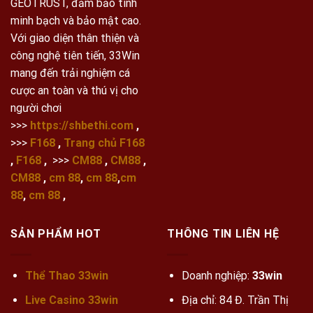
GEOTRUST, đảm bảo tính
minh bạch và bảo mật cao.
Với giao diện thân thiện và
công nghệ tiên tiến, 33Win
mang đến trải nghiệm cá
cược an toàn và thú vị cho
người chơi
>>>
https://shbethi.com
,
>>>
F168
,
Trang chủ F168
,
F168
,
>>>
CM88
,
CM88
,
CM88
,
cm 88
,
cm 88
,
cm
88
,
cm 88
,
SẢN PHẨM HOT
THÔNG TIN LIÊN HỆ
Thể Thao 33win
Doanh nghiệp:
33win
Live Casino 33win
Địa chỉ: 84 Đ. Trần Thị