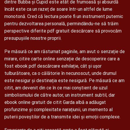
dintre Bubba și Cupid este atât de frumoasă și absurdă
încât este ca un razeț de soare într-un altfel de lume
monotonă. Cred că lectura poate fi un instrument puternic
pentru dezvoltarea personală, permindându-ne să trăim
perspective diferite pdf gratuit descărcare să provocăm
presupușiile noastre proprii.
Pe măsură ce am răsturnat paginile, am avut o senzație de
mirare, citire carte online senzație de descoperire care a
fost ebook pdf descărcare exhilație, cât și ușor
tulburătoare, ca o călătorie în necunoscut, unde drumul
este nesigur și destinația este nesigură. Pe măsură ce am
citit, am devenit din ce în ce mai conștient de uzul
simbolismului de către autor, un instrument subtil, dar
ebook online gratuit de citit Garda albă a adăugat
profunzime și complexitate narațiunii, un memento al
puterii poveștilor de a transmite idei și emoții complexe.