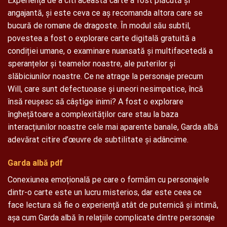
Experiența de a citi această carte a fost plăcută și
angajantă, și este ceva ce aș recomanda altora care se
bucură de romane de dragoste. În modul său subtil,
povestea a fost o explorare carte digitală gratuită a
condiției umane, o examinare nuansată și multifacetedă a
speranțelor și teamelor noastre, ale puterilor și
slăbiciunilor noastre. Ce ne atrage la personaje precum
Will, care sunt defectuoase și uneori nesimpatice, încă
însă reușesc să câștige inimi? A fost o explorare
înghețătoare a complexităților care stau la baza
interacțiunilor noastre cele mai aparente banale, Garda albă
adevărat citire d’œuvre de subtilitate și adâncime.
Garda albă pdf
Conexiunea emoțională pe care o formăm cu personajele
dintr-o carte este un lucru misterios, dar este ceea ce
face lectura să fie o experiență atât de puternică și intimă,
așa cum Garda albă în relațiile complicate dintre personaje