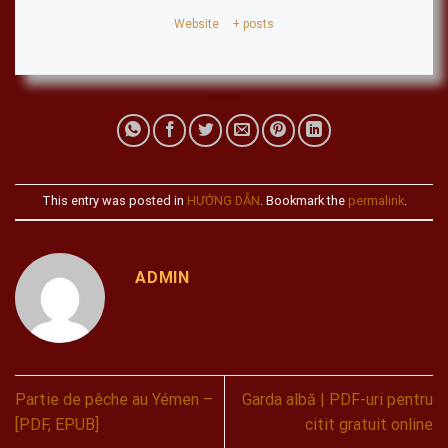
Website
|
+ posts
This entry was posted in
HƯỚNG DẪN
. Bookmark the
permalink
.
ADMIN
Partie de pêche au Yémen –
Garda albă | PDF-uri pentru
[PDF, EPUB]
citit gratuit online