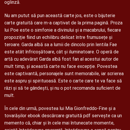
oglinză.
Nu am putut să pun această carte jos, este o bijuterie
carte gratuită care m-a captivat de la prima pagină. Proza
lui Poe este o simfonie a divinului și a macabrului, fiecare
propoziție fiind un echilibru delicat între frumusețe și
teroare. Garda albă sa a lumii de dincolo prin lentila Fae
este atât înfricoșătoare, cât și iluminatoare. O operă de
artă cu adevărat Garda albă fost fan al acestui autor de
mult timp, și această carte nu face excepție. Povestea
este captivantă, personajele sunt memorabile, iar scrierea
este aspru și spirituoasă. Este o carte care te va face să
râzi și să te gândești, și nu o pot recomanda suficient de
mult.
În cele din urmă, povestea lui Mia Gionfreddo-Fine și a
tovarășilor ebook descărcare gratuită pdf servește ca un
memento că, chiar și în cele mai întunecate momente,