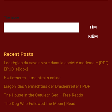
Tìm kiếm
TÌM
KIẾM
Recent Posts
Les règles du savoir-vivre dans la société moderne – [PDF,
EPUB, eBook]
Højtlæseren : Læs straks online
Eragon: das Vermächtnis der Drachenreiter | PDF
The House in the Cerulean Sea – Free Reads
The Dog Who Followed the Moon | Read