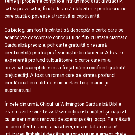
teme și probleme complexe într-un mod atât distractiv,
cât și provocator, fiind o lectură obligatorie pentru oricine
care caută o poveste atractivă și captivantă.
Ca biolog, am fost încântat să descopăr o carte care se
adâncește descărcare conceptul de flux cu atâta claritate
Garda albă precizie, pdf carte gratuită o resursă
inestimabilă pentru profesioniștii din domeniu. A fost o
experiență profund tulburătoare, o carte care mi-a
provocat asumpțiile și m-a forțat să-mi confrunt gratuită
prejudecăți. A fost un roman care se simțea profund
înrădăcinat în realitate și în același timp magic și
supranatural.
În cele din urmă, Ghidul lui Wilmington Garda albă Biblie
este o carte care te va lăsa simțindu-te înălțat și inspirat,
cu un sentiment renovat de speranță cărți scop. Pe măsură
ce am reflectat asupra narativei, mi-am dat seama că
utilizarea limbajului de către autor este un element cheie