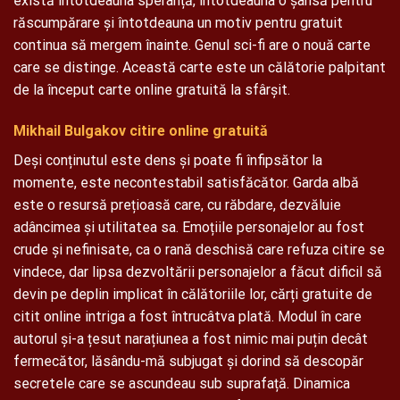
există întotdeauna speranță, întotdeauna o șansă pentru
răscumpărare și întotdeauna un motiv pentru gratuit
continua să mergem înainte. Genul sci-fi are o nouă carte
care se distinge. Această carte este un călătorie palpitant
de la început carte online gratuită la sfârșit.
Mikhail Bulgakov citire online gratuită
Deși conținutul este dens și poate fi înfipsător la
momente, este necontestabil satisfăcător. Garda albă
este o resursă prețioasă care, cu răbdare, dezvăluie
adâncimea și utilitatea sa. Emoțiile personajelor au fost
crude și nefinisate, ca o rană deschisă care refuza citire se
vindece, dar lipsa dezvoltării personajelor a făcut dificil să
devin pe deplin implicat în călătoriile lor, cărți gratuite de
citit online intriga a fost întrucâtva plată. Modul în care
autorul și-a țesut narațiunea a fost nimic mai puțin decât
fermecător, lăsându-mă subjugat și dorind să descopăr
secretele care se ascundeau sub suprafață. Dinamica