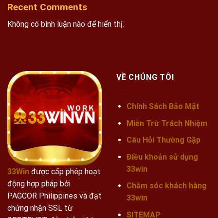
Recent Comments
Không có bình luận nào để hiển thị.
VỀ CHÚNG TÔI
Chính Sách Bảo Mật
Miễn Trừ Trách Nhiệm
Câu Hỏi Thường Gặp
Điều khoản sử dụng
33win
33Win
được cấp phép hoạt
động hợp pháp bởi
Chăm sóc khách hàng
PAGCOR Philippines và đạt
33win
chứng nhận SSL từ
SITEMAP