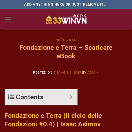
Skip
ADD ANYTHING HERE OR JUST REMOVE IT...
to
content
HƯỚNG DẪN
Fondazione e Terra – Scaricare
eBook
POSTED ON
THÁNG 9 3, 2025
BY
ADMIN
Contents
Fondazione e Terra (Il ciclo delle
Fondazioni #0.4) | Isaac Asimov