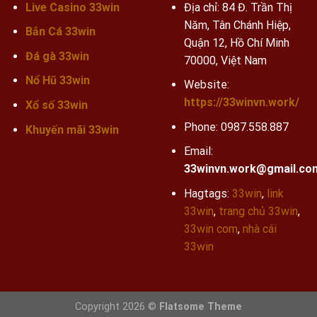
Live Casino 33win
Địa chỉ: 84 Đ. Trần Thị
Năm, Tân Chánh Hiệp,
Bắn Cá 33win
Quận 12, Hồ Chí Minh
Đá gà 33win
70000, Việt Nam
Nổ Hũ 33win
Website:
https://33winvn.work/
Xổ số 33win
Phone:
0987.558.887
Khuyến mãi
33win
Email:
33winvn.work@gmail.co
Hagtags:
33win
,
link
33win
,
trang chủ 33win
,
33win com
,
nhà cái
33win
Copyright 2026 ©
Flatsome Theme