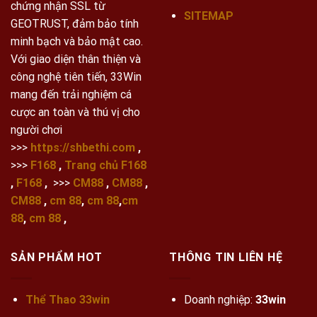
chứng nhận SSL từ
SITEMAP
GEOTRUST, đảm bảo tính
minh bạch và bảo mật cao.
Với giao diện thân thiện và
công nghệ tiên tiến, 33Win
mang đến trải nghiệm cá
cược an toàn và thú vị cho
người chơi
>>>
https://shbethi.com
,
>>>
F168
,
Trang chủ F168
,
F168
,
>>>
CM88
,
CM88
,
CM88
,
cm 88
,
cm 88
,
cm
88
,
cm 88
,
SẢN PHẨM HOT
THÔNG TIN LIÊN HỆ
Thể Thao 33win
Doanh nghiệp:
33win