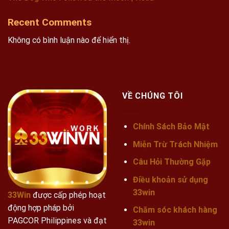
Recent Comments
Không có bình luận nào để hiển thị.
VỀ CHÚNG TÔI
Chính Sách Bảo Mật
Miễn Trừ Trách Nhiệm
Câu Hỏi Thường Gặp
Điều khoản sử dụng
33win
33Win
được cấp phép hoạt
động hợp pháp bởi
Chăm sóc khách hàng
PAGCOR Philippines và đạt
33win