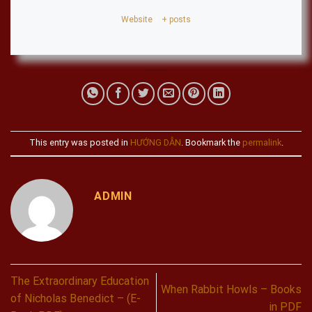
Website
|
+ posts
This entry was posted in
HƯỚNG DẪN
. Bookmark the
permalink
.
ADMIN
The Extraordinary Education
When Rabbit Howls – Books
of Nicholas Benedict – (E-
in PDF