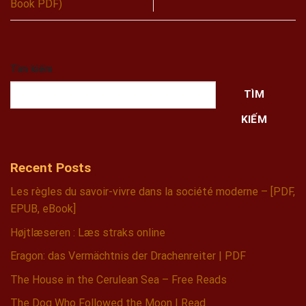
Book PDF)
Tìm kiếm
TÌM
KIẾM
Recent Posts
Les règles du savoir-vivre dans la société moderne – [PDF,
EPUB, eBook]
Højtlæseren : Læs straks online
Eragon: das Vermächtnis der Drachenreiter | PDF
The House in the Cerulean Sea – Free Reads
The Dog Who Followed the Moon | Read