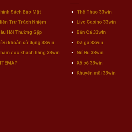
hính Sách Bảo Mật
Thể Thao 33win
iễn Trừ Trách Nhiệm
Live Casino 33win
âu Hỏi Thường Gặp
Bắn Cá 33win
iều khoản sử dụng 33win
Đá gà 33win
hăm sóc khách hàng 33win
Nổ Hũ 33win
ITEMAP
Xổ số 33win
Khuyến mãi
33win