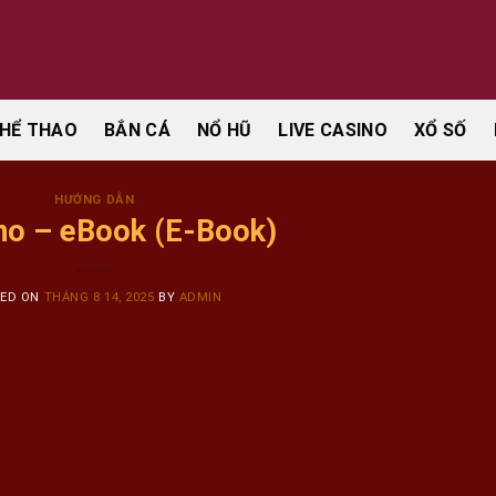
HỂ THAO
BẮN CÁ
NỔ HŨ
LIVE CASINO
XỔ SỐ
HƯỚNG DẪN
ano – eBook (E-Book)
TED ON
THÁNG 8 14, 2025
BY
ADMIN