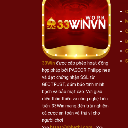
C
M
C
Đ
C
S
33Win
được cấp phép hoạt động
hợp pháp bởi PAGCOR Philippines
và đạt chứng nhận SSL từ
GEOTRUST, đảm bảo tính minh
bạch và bảo mật cao.
Với giao
diện thân thiện và công nghệ tiên
tiến, 33Win mang đến trải nghiệm
cá cược an toàn và thú vị cho
người chơi
>>>
https://shbethi.com
,
>>>