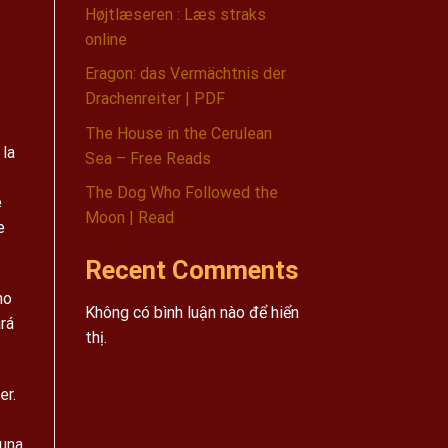
Højtlæseren : Læs straks
online
Eragon: das Vermächtnis der
Drachenreiter | PDF
The House in the Cerulean
 la
Sea – Free Reads
The Dog Who Followed the
e
Moon | Read
e
Recent Comments
no
Không có bình luận nào để hiển
rá
thị.
er.
 una