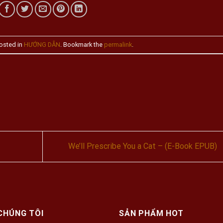
osted in
HƯỚNG DẪN
. Bookmark the
permalink
.
We’ll Prescribe You a Cat – (E-Book EPUB)
CHÚNG TÔI
SẢN PHẨM HOT