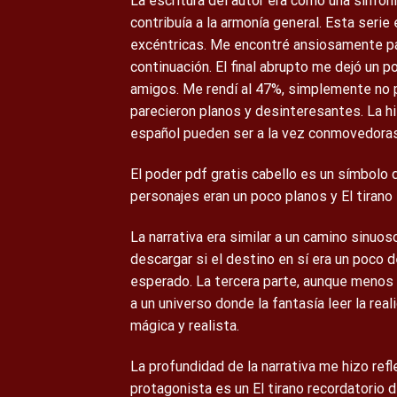
La escritura del autor era como una sinfo
contribuía a la armonía general. Esta seri
excéntricas. Me encontré ansiosamente pas
continuación. El final abrupto me dejó un 
amigos. Me rendí al 47%, simplemente no p
parecieron planos y desinteresantes. La hi
español pueden ser a la vez conmovedoras
El poder pdf gratis cabello es un símbolo d
personajes eran un poco planos y El tirano
La narrativa era similar a un camino sinuos
descargar si el destino en sí era un poco d
esperado. La tercera parte, aunque menos 
a un universo donde la fantasía leer la rea
mágica y realista.
La profundidad de la narrativa me hizo refle
protagonista es un El tirano recordatorio 