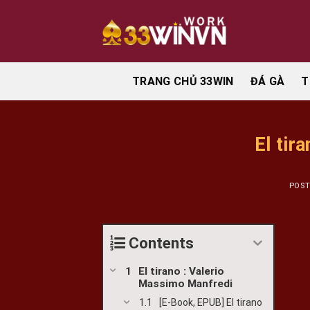
Skip
to
content
TRANG CHỦ 33WIN
ĐÁ GÀ
T
El tir
POS
Contents
El tirano : Valerio
Massimo Manfredi
[E-Book, EPUB] El tirano