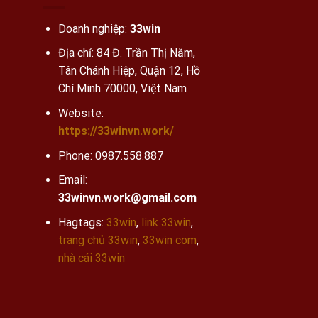
Doanh nghiệp:
33win
Địa chỉ: 84 Đ. Trần Thị Năm,
Tân Chánh Hiệp, Quận 12, Hồ
Chí Minh 70000, Việt Nam
Website:
https://33winvn.work/
Phone:
0987.558.887
Email:
33winvn.work@gmail.com
Hagtags:
33win
,
link 33win
,
trang chủ 33win
,
33win com
,
nhà cái 33win