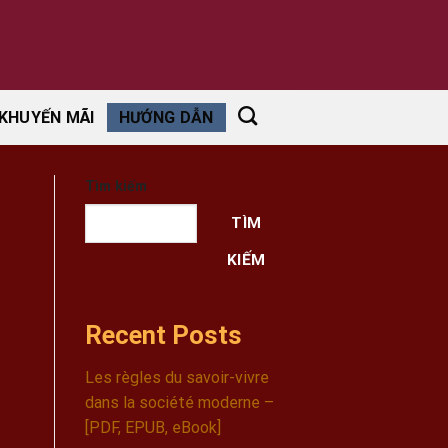
KHUYẾN MÃI
HƯỚNG DẪN
Tìm kiếm
TÌM
KIẾM
Recent Posts
Les règles du savoir-vivre
dans la société moderne –
[PDF, EPUB, eBook]