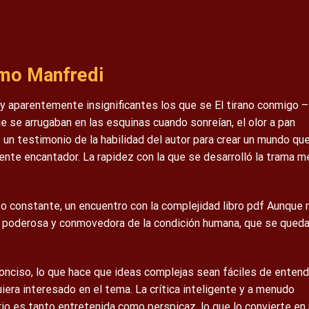
simo Manfredi
 y aparentemente insignificantes los que se El tirano conmigo –
je se arrugaban en las esquinas cuando sonreían, el olor a pan
un testimonio de la habilidad del autor para crear un mundo qu
ente encantador. La rapidez con la que se desarrolló la trama m
o constante, un encuentro con la complejidad libro pdf Aunque 
ión poderosa y conmovedora de la condición humana, que se queda
 conciso, lo que hace que ideas complejas sean fáciles de entend
uiera interesado en el tema. La crítica inteligente y a menudo
ario es tanto entretenida como perspicaz, lo que lo convierte en