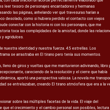
nía, con cada oración un acorde perfectamente elaborado que
e es leer tesoro de personajes encantadores y hermanas
ando las páginas, anhelando ver qué travesuras harían a
poco desolado, como si hubiera perdido el contacto con viejos
ude conectar con la historia ni con los personajes, que me
storia toca las complejidades de la amistad, donde las relacion
 y agridulces.
e nuestra identidad y nuestra fuerza. 4.5 estrellas. Los
 trama se arrastraba en El tirano pero tenía sus momentos.
o, lleno de giros y vueltas que me mantuvieron adivinando, libro
ecepcionante, careciendo de la resolución y el cierre que había
dinámica, aportó una perspectiva valiosa. La novela me transpo
lidad se entrelazaban, creando El tirano atmósfera que era a la v
xionar sobre las múltiples facetas de la vida. El viaje del
de que el crecimiento y el cambio personal son posibles, lectura