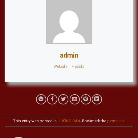
admin
Website
|
+ posts
This entry was posted in
HƯỚNG DẪN
. Bookmark the
permalink
.