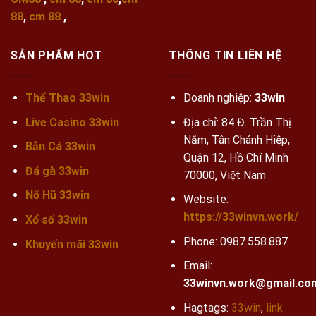
88
,
cm 88
,
SẢN PHẨM HOT
THÔNG TIN LIÊN HỆ
Thể Thao 33win
Doanh nghiệp:
33win
Live Casino 33win
Địa chỉ: 84 Đ. Trần Thị
Năm, Tân Chánh Hiệp,
Bắn Cá 33win
Quận 12, Hồ Chí Minh
Đá gà 33win
70000, Việt Nam
Nổ Hũ 33win
Website:
https://33winvn.work/
Xổ số 33win
Phone:
0987.558.887
Khuyến mãi
33win
Email:
33winvn.work@gmail.co
Hagtags:
33win
,
link