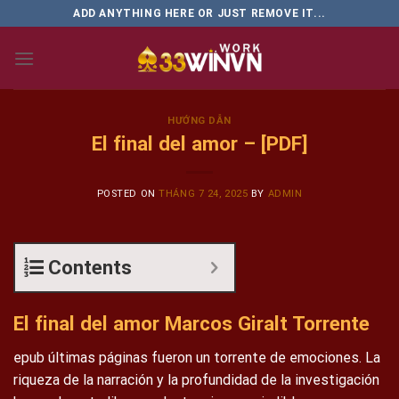
Skip
ADD ANYTHING HERE OR JUST REMOVE IT...
to
content
HƯỚNG DẪN
El final del amor – [PDF]
POSTED ON
THÁNG 7 24, 2025
BY
ADMIN
Contents
El final del amor Marcos Giralt Torrente
epub últimas páginas fueron un torrente de emociones. La
riqueza de la narración y la profundidad de la investigación