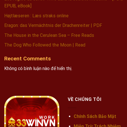
EPUB, eBook]
Højtlæseren : Læs straks online
Eragon: das Vermächtnis der Drachenreiter | PDF
The House in the Cerulean Sea – Free Reads
The Dog Who Followed the Moon | Read
Recent Comments
Không có bình luận nào để hiển thị.
VỀ CHÚNG TÔI
Chính Sách Bảo Mật
Miễn Trừ Trách Nhiệm