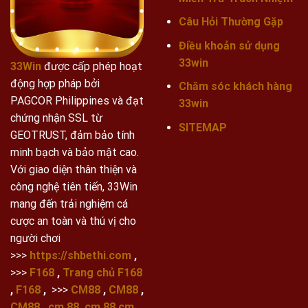
Câu Hỏi Thường Gặp
Điều khoản sử dụng
33win
33Win
được cấp phép hoạt
động hợp pháp bởi
Chăm sóc khách hàng
PAGCOR Philippines và đạt
33win
chứng nhận SSL từ
SITEMAP
GEOTRUST, đảm bảo tính
minh bạch và bảo mật cao.
Với giao diện thân thiện và
công nghệ tiên tiến, 33Win
mang đến trải nghiệm cá
cược an toàn và thú vị cho
người chơi
>>>
https://shbethi.com
,
>>>
F168
,
Trang chủ F168
,
F168
,
>>>
CM88
,
CM88
,
CM88
,
cm 88
,
cm 88
,
cm