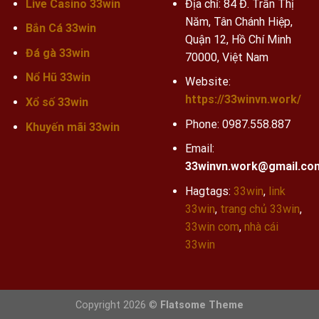
Live Casino 33win
Địa chỉ: 84 Đ. Trần Thị
Năm, Tân Chánh Hiệp,
Bắn Cá 33win
Quận 12, Hồ Chí Minh
Đá gà 33win
70000, Việt Nam
Nổ Hũ 33win
Website:
https://33winvn.work/
Xổ số 33win
Phone:
0987.558.887
Khuyến mãi
33win
Email:
33winvn.work@gmail.co
Hagtags:
33win
,
link
33win
,
trang chủ 33win
,
33win com
,
nhà cái
33win
Copyright 2026 ©
Flatsome Theme