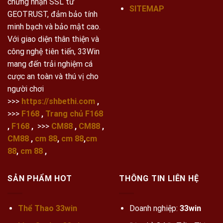
chứng nhận SSL từ
SITEMAP
GEOTRUST, đảm bảo tính
minh bạch và bảo mật cao.
Với giao diện thân thiện và
công nghệ tiên tiến, 33Win
mang đến trải nghiệm cá
cược an toàn và thú vị cho
người chơi
>>>
https://shbethi.com
,
>>>
F168
,
Trang chủ F168
,
F168
,
>>>
CM88
,
CM88
,
CM88
,
cm 88
,
cm 88
,
cm
88
,
cm 88
,
SẢN PHẨM HOT
THÔNG TIN LIÊN HỆ
Thể Thao 33win
Doanh nghiệp:
33win