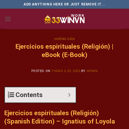
Skip
ADD ANYTHING HERE OR JUST REMOVE IT...
to
content
HƯỚNG DẪN
Ejercicios espirituales (Religión) |
eBook (E-Book)
POSTED ON
THÁNG 6 23, 2025
BY
ADMIN
Contents
Ejercicios espirituales (Religión)
(Spanish Edition) – Ignatius of Loyola