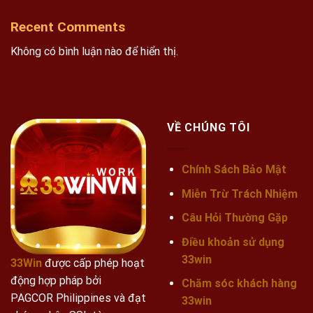
Recent Comments
Không có bình luận nào để hiển thị.
VỀ CHÚNG TÔI
Chính Sách Bảo Mật
Miễn Trừ Trách Nhiệm
Câu Hỏi Thường Gặp
Điều khoản sử dụng
33win
33Win
được cấp phép hoạt
động hợp pháp bởi
Chăm sóc khách hàng
PAGCOR Philippines và đạt
33win