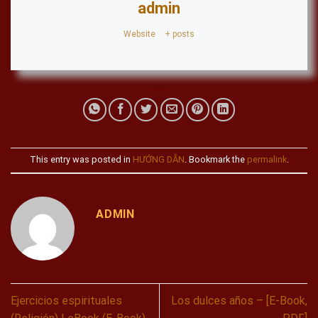
admin
Website
|
+ posts
This entry was posted in
HƯỚNG DẪN
. Bookmark the
permalink
.
ADMIN
Ejercicios espirituales
Los dulces años – [E-Book,