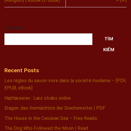
(Religión) | eBook (E-Book)
PDF]
Tìm kiếm
TÌM
KIẾM
Recent Posts
Les règles du savoir-vivre dans la société moderne – [PDF,
EPUB, eBook]
Højtlæseren : Læs straks online
Eragon: das Vermächtnis der Drachenreiter | PDF
The House in the Cerulean Sea – Free Reads
The Dog Who Followed the Moon | Read