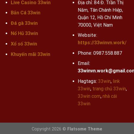
Live Casino 33win
Địa chỉ: 84 Đ. Trần Thị
Năm, Tân Chánh Hiệp,
Bắn Cá 33win
Quận 12, Hồ Chí Minh
Đá gà 33win
70000, Việt Nam
Nổ Hũ 33win
Website:
https://33winvn.work/
Xổ số 33win
Phone:
0987.558.887
Khuyến mãi
33win
Email:
33winvn.work@gmail.co
Hagtags:
33win
,
link
33win
,
trang chủ 33win
,
33win com
,
nhà cái
33win
Copyright 2026 ©
Flatsome Theme