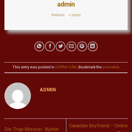
admin
Website
|
+ posts
This entry was posted in
HƯỚNG DẪN
. Bookmark the
permalink
.
ADMIN
Canadian Boyfriend – Online
Die Troja-Mission : Bücher