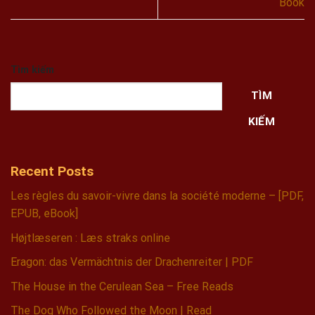
Book
Tìm kiếm
TÌM
KIẾM
Recent Posts
Les règles du savoir-vivre dans la société moderne – [PDF,
EPUB, eBook]
Højtlæseren : Læs straks online
Eragon: das Vermächtnis der Drachenreiter | PDF
The House in the Cerulean Sea – Free Reads
The Dog Who Followed the Moon | Read