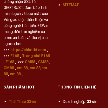
chứng nhận SSL từ
SITEMAP
GEOTRUST, đảm bảo tính
minh bạch và bảo mật cao.
Với giao diện thân thiện và
công nghệ tiên tiến, 33Win
mang đến trải nghiệm cá
cược an toàn và thú vị cho
người chơi
>>>
https://shbethi.com
,
>>>
F168
,
Trang chủ F168
,
F168
,
>>>
CM88
,
CM88
,
CM88
,
cm 88
,
cm 88
,
cm
88
,
cm 88
,
SẢN PHẨM HOT
THÔNG TIN LIÊN HỆ
Thể Thao 33win
Doanh nghiệp:
33win