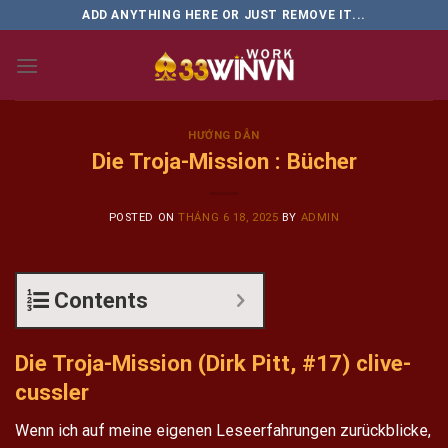
Skip
ADD ANYTHING HERE OR JUST REMOVE IT...
to
content
HƯỚNG DẪN
Die Troja-Mission : Bücher
POSTED ON
THÁNG 6 18, 2025
BY
ADMIN
Contents
Die Troja-Mission (Dirk Pitt, #17) clive-
cussler
Wenn ich auf meine eigenen Leseerfahrungen zurückblicke,