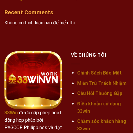
Recent Comments
Không có bình luận nào để hiển thị.
VỀ CHÚNG TÔI
Chính Sách Bảo Mật
Miễn Trừ Trách Nhiệm
Câu Hỏi Thường Gặp
Điều khoản sử dụng
33win
33Win
được cấp phép hoạt
động hợp pháp bởi
Chăm sóc khách hàng
PAGCOR Philippines và đạt
33win