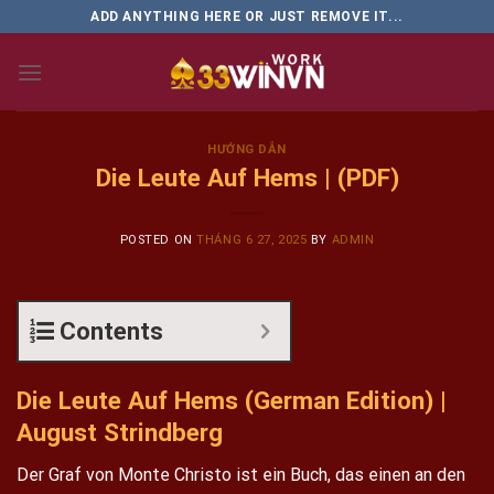
Skip
ADD ANYTHING HERE OR JUST REMOVE IT...
to
content
HƯỚNG DẪN
Die Leute Auf Hems | (PDF)
POSTED ON
THÁNG 6 27, 2025
BY
ADMIN
Contents
Die Leute Auf Hems (German Edition) |
August Strindberg
Der Graf von Monte Christo ist ein Buch, das einen an den