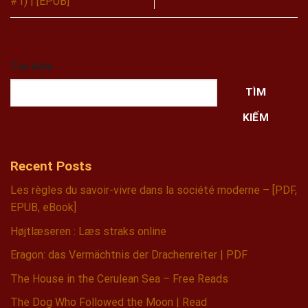
#1) | [EPUB]
Tìm kiếm
TÌM
KIẾM
Recent Posts
Les règles du savoir-vivre dans la société moderne – [PDF,
EPUB, eBook]
Højtlæseren : Læs straks online
Eragon: das Vermächtnis der Drachenreiter | PDF
The House in the Cerulean Sea – Free Reads
The Dog Who Followed the Moon | Read