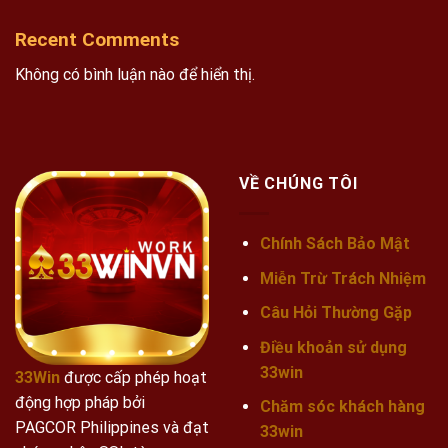
Recent Comments
Không có bình luận nào để hiển thị.
VỀ CHÚNG TÔI
Chính Sách Bảo Mật
Miễn Trừ Trách Nhiệm
Câu Hỏi Thường Gặp
Điều khoản sử dụng
33win
33Win
được cấp phép hoạt
động hợp pháp bởi
Chăm sóc khách hàng
PAGCOR Philippines và đạt
33win