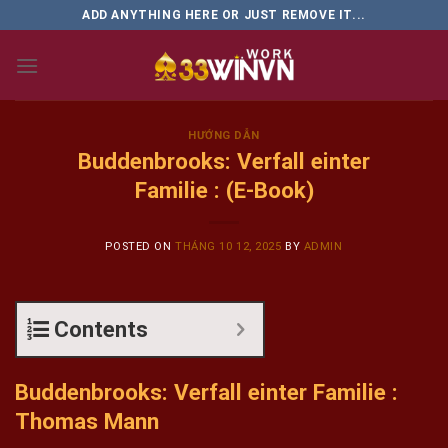
Skip
ADD ANYTHING HERE OR JUST REMOVE IT...
to
content
HƯỚNG DẪN
Buddenbrooks: Verfall einter
Familie : (E-Book)
POSTED ON
THÁNG 10 12, 2025
BY
ADMIN
Contents
Buddenbrooks: Verfall einter Familie :
Thomas Mann