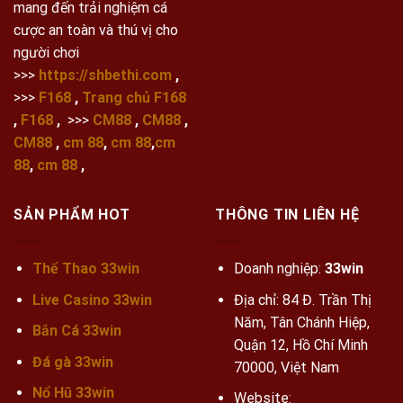
mang đến trải nghiệm cá
cược an toàn và thú vị cho
người chơi
>>>
https://shbethi.com
,
>>>
F168
,
Trang chủ F168
,
F168
,
>>>
CM88
,
CM88
,
CM88
,
cm 88
,
cm 88
,
cm
88
,
cm 88
,
SẢN PHẨM HOT
THÔNG TIN LIÊN HỆ
Thể Thao 33win
Doanh nghiệp:
33win
Live Casino 33win
Địa chỉ: 84 Đ. Trần Thị
Năm, Tân Chánh Hiệp,
Bắn Cá 33win
Quận 12, Hồ Chí Minh
Đá gà 33win
70000, Việt Nam
Nổ Hũ 33win
Website: