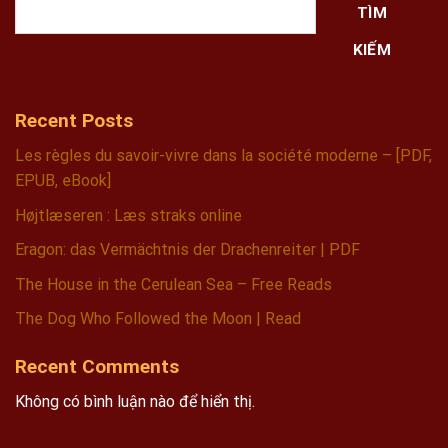
TÌM
KIẾM
Recent Posts
Les règles du savoir-vivre dans la société moderne – [PDF,
EPUB, eBook]
Højtlæseren : Læs straks online
Eragon: das Vermächtnis der Drachenreiter | PDF
The House in the Cerulean Sea – Free Reads
The Dog Who Followed the Moon | Read
Recent Comments
Không có bình luận nào để hiển thị.