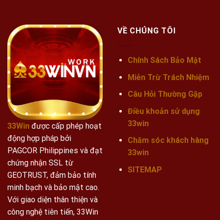
VỀ CHÚNG TÔI
Chính Sách Bảo Mật
Miễn Trừ Trách Nhiệm
Câu Hỏi Thường Gặp
Điều khoản sử dụng
33win
33Win
được cấp phép hoạt
động hợp pháp bởi
Chăm sóc khách hàng
PAGCOR Philippines và đạt
33win
chứng nhận SSL từ
SITEMAP
GEOTRUST, đảm bảo tính
minh bạch và bảo mật cao.
Với giao diện thân thiện và
công nghệ tiên tiến, 33Win