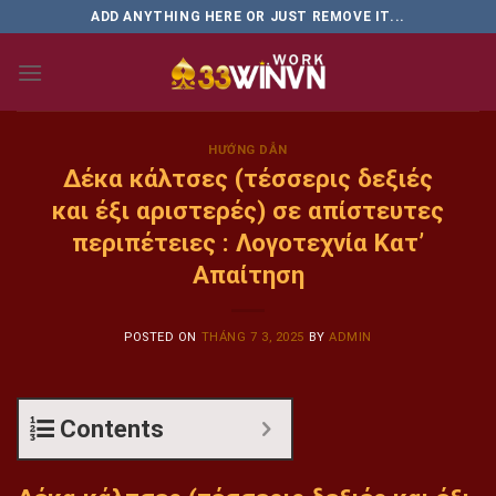
Skip
ADD ANYTHING HERE OR JUST REMOVE IT...
to
content
HƯỚNG DẪN
Δέκα κάλτσες (τέσσερις δεξιές
και έξι αριστερές) σε απίστευτες
περιπέτειες : Λογοτεχνία Κατ’
Απαίτηση
POSTED ON
THÁNG 7 3, 2025
BY
ADMIN
Contents