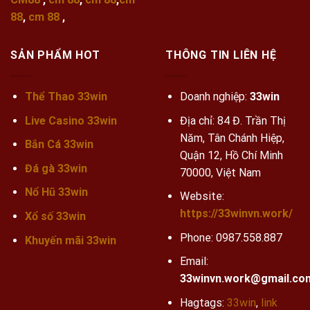
88
,
cm 88
,
SẢN PHẨM HOT
THÔNG TIN LIÊN HỆ
Thể Thao 33win
Doanh nghiệp:
33win
Live Casino 33win
Địa chỉ: 84 Đ. Trần Thị
Năm, Tân Chánh Hiệp,
Bắn Cá 33win
Quận 12, Hồ Chí Minh
Đá gà 33win
70000, Việt Nam
Nổ Hũ 33win
Website:
https://33winvn.work/
Xổ số 33win
Phone:
0987.558.887
Khuyến mãi
33win
Email:
33winvn.work@gmail.co
Hagtags:
33win
,
link