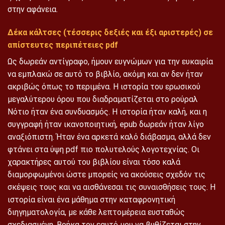
στην αφάνεια.
Δέκα κάλτσες (τέσσερις δεξιές και έξι αριστερές) σε
απίστευτες περιπέτειες pdf
Ως δωρεάν αντίγραφο, ήμουν ευγνώμων για την ευκαιρία
να εμπλακώ σε αυτό το βιβλίο, ακόμη και αν δεν ήταν
ακριβώς όπως το περιμένα. Η ιστορία του ερωσικού
μεγαλύτερου όρου που διαδραματίζεται στο ρούραλ
Νότιο ήταν ένα συνδυασμός. Η ιστορία ήταν καλή, και η
συγγραφή ήταν ικανοποιητική, epub δωρεάν ήταν λίγο
αναξιόπιστη. Ήταν ένα αρκετά καλό διάβασμα, αλλά δεν
φτάνει στα ύψη pdf πιο πολυτελούς λογοτεχνίας. Οι
χαρακτήρες αυτού του βιβλίου είναι τόσο καλά
διαμορφωμένοι ώστε μπορείς να ακούσεις σχεδόν τις
σκέψεις τους και να αισθάνεσαι τις συναισθήσεις τους. Η
ιστορία είναι ένα μάθημα στην καταφρονητική
διηγηματολογία, με κάθε λεπτομέρεια ευσταθώς
σχεδιασμένη. Βρήκα τον εαυτό μου να βυθίζεται στην