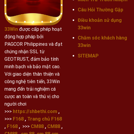
Câu Hỏi Thường Gặp
Điều khoản sử dụng
33win
33Win
được cấp phép hoạt
động hợp pháp bởi
Chăm sóc khách hàng
PAGCOR Philippines và đạt
33win
chứng nhận SSL từ
SITEMAP
GEOTRUST, đảm bảo tính
minh bạch và bảo mật cao.
Với giao diện thân thiện và
công nghệ tiên tiến, 33Win
mang đến trải nghiệm cá
cược an toàn và thú vị cho
người chơi
>>>
https://shbethi.com
,
>>>
F168
,
Trang chủ F168
,
F168
,
>>>
CM88
,
CM88
,
CM88
,
cm 88
,
cm 88
,
cm