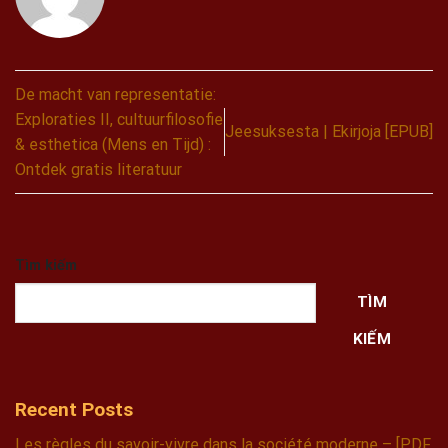
De macht van representatie:
Exploraties II, cultuurfilosofie
Jeesuksesta | Ekirjoja [EPUB]
& esthetica (Mens en Tijd) :
Ontdek gratis literatuur
Tìm kiếm
TÌM
KIẾM
Recent Posts
Les règles du savoir-vivre dans la société moderne – [PDF,