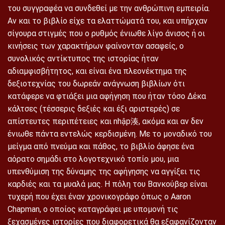
του συγγραφέα να συνδεθεί με την ανθρώπινη εμπειρία.
Αν και το βιβλίο είχε τα ελαττώματά του, και υπήρχαν
σίγουρα στιγμές που ο ρυθμός ένιωθε λίγο άνισος ή οι
κινήσεις των χαρακτήρων φαίνονταν ασαφείς, ο
συνολικός αντίκτυπος της ιστορίας ήταν
αδιαμφισβήτητος, και είναι ένα πλεονέκτημα της
δεξιοτεχνίας του δωρεάν ανάγνωση βιβλίων ότι
κατάφερε να φτιάξει μια αφήγηση που ήταν τόσο Δέκα
κάλτσες (τέσσερις δεξιές και έξι αριστερές) σε
απίστευτες περιπέτειες και nhập湊, ακόμα και αν δεν
ένιωθε πάντα εντελώς κερδισμένη. Με το μοναδικό του
μείγμα από πνεύμα και πάθος, το βιβλίο άφησε ένα
αόρατο σημάδι στο λογοτεχνικό τοπίο μου, μια
υπενθύμιση της δύναμης της αφήγησης να αγγίξει τις
καρδιές και τα μυαλά μας. Η πόλη του Βανκούβερ είναι
τυχερή που έχει έναν χρονικογράφο όπως ο Aaron
Chapman, ο οποίος καταγράφει με υπομονή τις
ξεχασμένες ιστορίες που διαφορετικά θα εξαφανίζονταν