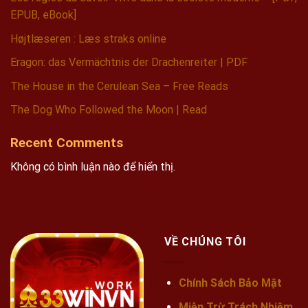
EPUB, eBook]
Højtlæseren : Læs straks online
Eragon: das Vermächtnis der Drachenreiter | PDF
The House in the Cerulean Sea – Free Reads
The Dog Who Followed the Moon | Read
Recent Comments
Không có bình luận nào để hiển thị.
VỀ CHÚNG TÔI
Chính Sách Bảo Mật
Miễn Trừ Trách Nhiệm