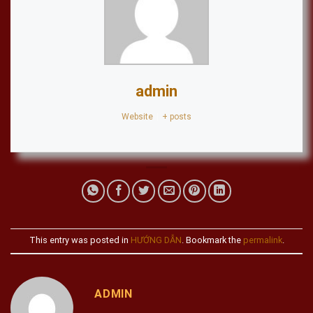
admin
Website
|
+ posts
This entry was posted in
HƯỚNG DẪN
. Bookmark the
permalink
.
ADMIN