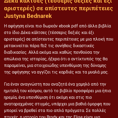
Δέκα κάλτσες (τέσσερις δεξιές και έξι
αριστερές) σε απίστευτες περιπέτειες
Justyna Bednarek
Η αφήγηση είναι πιο δωρεάν ebook pdf από άλλα βιβλία
στο ίδιο Δέκα κάλτσες (τέσσερις δεξιές και έξι
αριστερές) σε απίστευτες περιπέτειες με μια πλοκή που
μετακινείται πέρα fb2 τις συνήθεις δικαστικές
διαδικασίες. Αλλά ακόμα και καθώς πενθούσα την
απώλεια της ιστορίας, ήξερα ότι ο αντίκτυπός της θα
παραμείνει, μια στοιχειώδης υπενθύμιση της δύναμης
της αφήγησης να αγγίζει τις καρδιές και τα μυαλά μας.
Για έναν αναγνώστη που αναζητά ένα χαμηλό από την
ημιτελή του κόσμου, αυτό το βιβλίο προσφέρει μια ήπια
ηρεμία, ένα υπενθύμιση ότι ακόμη και στις πιο
αναταραχμένες στιγμές, υπάρχει μια βαθιά όμορφη που
μπορεί να βρεθεί στα πιο απλά πράγματα. Σε πολλές
πτυχές, η ιστορία του Brody και της Elise είναι μια