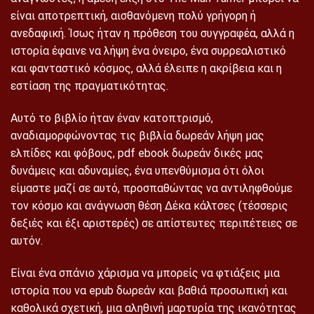
είναι αποτρεπτική, αισθανόμενη πολύ γρήγορη ή
ανεδαφική. Ίσως ήταν η πρόθεση του συγγραφέα, αλλά η
ιστορία έφαινε να λήψη ένα όνειρο, ένα συρρεαλιστικό
και φανταστικό κόσμος, αλλά έλειπε η ακρίβεια και η
εστίαση της πραγματικότητας.
Αυτό το βιβλίο ήταν έναν κατοπτρισμό,
αναδιαμορφώνοντας τις βιβλία δωρεάν λήψη μας
ελπίδες και φόβους, pdf ebook δωρεάν δικές μας
δυνάμεις και αδυναμίες, ένα υπενθύμισμα ότι όλοι
είμαστε μαζί σε αυτό, προσπαθώντας να αντιληφθούμε
τον κόσμο και ανάγνωση θέση Δέκα κάλτσες (τέσσερις
δεξιές και έξι αριστερές) σε απίστευτες περιπέτειες σε
αυτόν.
Είναι ένα σπάνιο χάρισμα να μπορείς να φτιάξεις μια
ιστορία που να epub δωρεάν και βαθιά προσωπική και
καθολικά σχετική, μια αληθινή μαρτυρία της ικανότητας