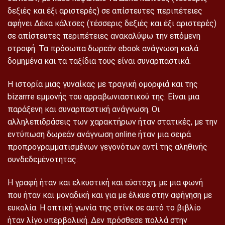
δεξιές και έξι αριστερές) σε απίστευτες περιπέτειες
αφήνει Δέκα κάλτσες (τέσσερις δεξιές και έξι αριστερές)
σε απίστευτες περιπέτειες ανακαλύψω την επόμενη
στροφή. Τα πρόσωπα δωρεάν ebook ανάγνωση καλά
δομημένα και τα ταξίδια τους είναι συναρπαστικά.
Η ιστορία μιας γυναίκας με τραγική ομορφιά και της
bizarrre εμμονής του αρραβωνιαστικού της. Είναι μια
παράξενη και συναρπαστική ανάγνωση. Οι
αλληλεπιδράσεις των χαρακτήρων ήταν στατικές, με την
εντύπωση δωρεάν ανάγνωση online ήταν μια σειρά
προπρογραμματισμένων γεγονότων αντί της αληθινής
συνδεδεμένοτητας.
Η γραφή ήταν και ελκυστική και εύστοχη, με μια φωνή
που ήταν και μοναδική και για με έλκυε στην αφήγηση με
ευκολία. Η οπτική γωνία της στίνκ σε αυτό το βιβλίο
ήταν λίγο υπερβολική. Δεν πρόσθεσε πολλά στην