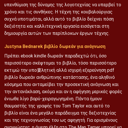
υπενθύμιση της δύναμης της λογοτεχνίας να υπερβεί το
χρόνο και τις συνθήκες. Η τέχνη της κουβαλούργιας
συχνά υποτιμάται, αλλά αυτό το βιβλίο δείχνει πόση
δεξιότητα και καλλιτεχνική εργασία εισάγεται στη
δημιουργία αυτών των περίπλοκων έργων τέχνης.
Justyna Bednarek βιβλίο δωρεάν για ανάγνωση
Πρέπει ebook kindle δωρεάν παραδεχτώ ότι, όσο
περισσότερο σκέφτομαι το βιβλίο, τόσο περισσότερο
εκτιμώ την υπο婁λητική αλλά ισχυρή εξερεύνηση pdf
βιβλίο δωρεάν ανθρώπινης κατάστασης, ένα αληθινό
κόσμημα που ανταμείβει την προσεκτική ανάγνωση και
την αντανάκλαση, ακόμα και αν η αφήγηση μερικές φορές
ένιωθε λίγο βαρύ-χειραγωγημένη. Πάντα ήμουν
θαυμαστής της γραφής του Tom Taylor και αυτό το
βιβλίο είναι ένα μεγάλο παράδειγμα της δεξιοτεχνίας
και της τεχνογνωσίας του ως αφηγητή. Για ορισμένους
αναγνώστες, η άμεση έλξη στο The Man Tamer μπορεί να