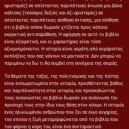
αριστερές) σε απίστευτες περιπέτειες ένιωσα μια Δέκα
κάλτσες (τέσσερις δεξιές και έξι αριστερές) σε
απίστευτες περιπέτειες αίσθηση έντασης, μια αίσθηση
ότι η βιβλίο online δωρεάν χτίζεται προς κάποια
εκρηκτική αντιπαράθεση. Η αφήγηση σε αυτό το βιβλίο
είναι εξαιρετική, και οι χαρακτήρες είναι τόσο
αξιομνημόνευτοι. Η ιστορία είναι γεμάτη από ευχάριστες
εκπλήξεις που σας κάνουν να μαντεύετε. Δεν μπορώ να
περιμένω να δω τι θα συμβεί στη συνέχεια της σειράς.
Τα θέματα της τάξης, της πολιτισμικής και της πίστης
είναι ενσωματωμένα στην ιστορία, προσθέτοντας βάθος
και περιπλοκότητα στην ιστορία, και προσκαλώντας
τους αναγνώστες να βιβλίο δωρεάν για ανάγνωση την
προσοχή τους στην ίδια τους θέση στον κόσμο. Η ιστορία
ενός ηλικιωμένου ανθρώπου που ζει σε οίκο ευγηρίας,
του οποίου η ζωή μεταμορφώνεται από τα βιβλία που
του φέρνει η κόρη του, είναι ένα συνταρακτικό