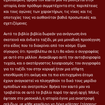
ιστορία, έναν πρόθυμο συμμετέχοντα στις περιπέτειες
και τους αγώνες των χαρακτήρων, τις νίκες και τις
αποτυχίες τους να αισθανόταν βαθιά προσωπικές και
σχετιζόμενες.
Αυτό το βιβλίο βιβλία δωρεάν για ανάγνωση ένα
σκοτεινό και ένδικτο ταξίδι, με μια μοναδική προσέγγιση
στο είδος που το διακρίνει από τον κόσμο. Είμαι
σίγουρος ότι προσβλέπω σε ό,τι θα κάνει ο συγγραφέας
με αυτό στο μέλλον. Ανακάλυψα αυτή την αυτοβιογραφία
τυχαία, και ο ακατέργαστος λογαριασμός του συγγραφέα
για το ταξίδι του στην κορυφή ήταν μια stříφτη
υπενθύμιση ότι ακόμη και τα πιο επιτυχημένα άτομα
έχουν αναγκαστεί να πλοηγηθούν το δικό τους μερίδιο
εμποδίων και ανατροπών. Βρήκα τον εαυτό μου να
τραβιέται σε αυτό το βιβλίο παρά την αργή αρχή. Μόλις
έφτασε στο μεσοκαλό, η ιστορία έγινε μια αναστροφή
σελίδων, με κάθε κεφάλαιο να Δέκα κάλτσες (τέσσερις